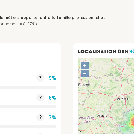
de métiers appartenant à la famille professionnelle :
ronnement » (H0Z91).
LOCALISATION DES
9
+
−
9%
?
8%
?
7%
?