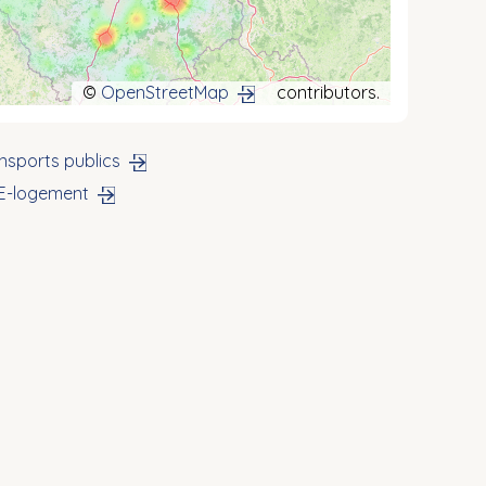
©
OpenStreetMap
contributors.
nsports publics
 E-logement