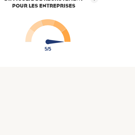
POUR LES ENTREPRISES
5/5
5/5