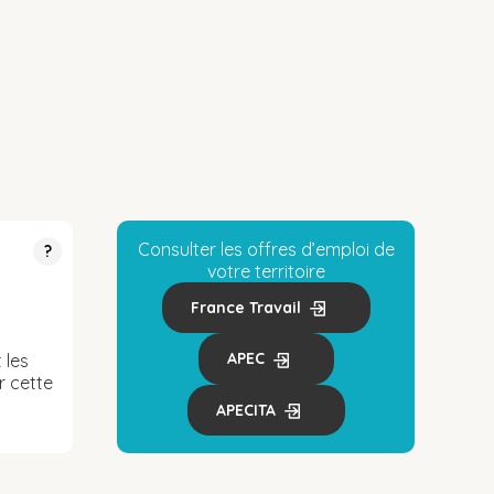
Consulter les offres d’emploi de
?
votre territoire
France Travail
APEC
 les
r cette
APECITA