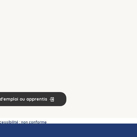
d'emploi ou apprentis
cessibilité : non conforme
urs Carif-Oref associés.