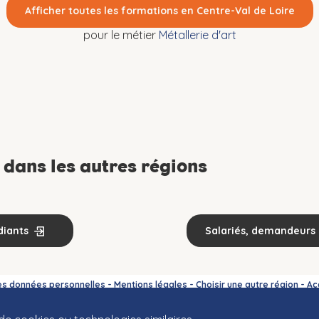
Afficher toutes les formations en Centre-Val de Loire
pour le métier
Métallerie d'art
dans les autres régions
diants
Salariés, demandeurs 
es données personnelles
-
Mentions légales
-
Choisir une autre région
-
Ac
loppé par les régions Bretagne, Centre-Val de Loire et Bourgogne-Franche-Comté et le