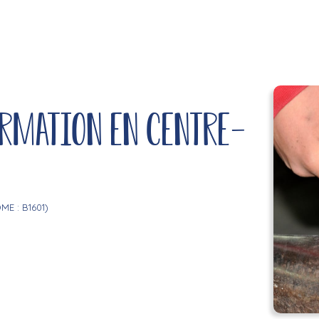
ormation en Centre-
ME : B1601)