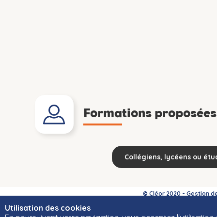
Formations proposées 
Collégiens, lycéens ou étu
© Cléor 2020 -
Gestion d
Cléor est un outil déve
Utilisation des cookies