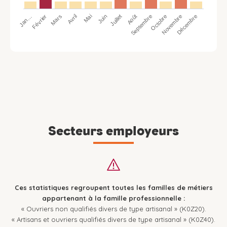
Jan…
Avril
Juillet
Octobre
Mars
Juin
Septembre
Décembre
Février
Mai
Août
Novembre
Secteurs employeurs
Ces statistiques regroupent toutes les familles de métiers
appartenant à la famille professionnelle :
« Ouvriers non qualifiés divers de type artisanal » (K0Z20).
« Artisans et ouvriers qualifiés divers de type artisanal » (K0Z40).