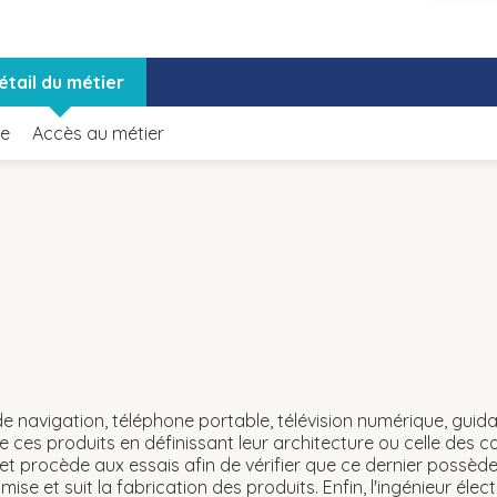
étail du métier
le
Accès au métier
e navigation, téléphone portable, télévision numérique, guidag
de ces produits en définissant leur architecture ou celle des 
 et procède aux essais afin de vérifier que ce dernier possède
imise et suit la fabrication des produits. Enfin, l'ingénieur élec