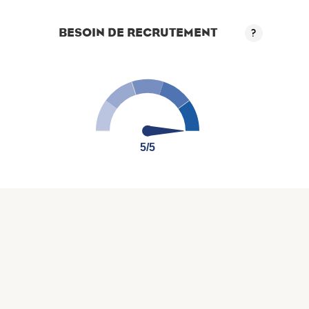
BESOIN DE RECRUTEMENT
?
5/5
5/5