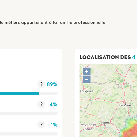
de métiers appartenant à la famille professionnelle :
LOCALISATION DES
4
+
−
89%
?
4%
?
1%
?