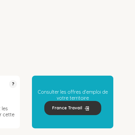
?
Consulter les offres d’emploi de
votre territoire
France Travail
 les
r cette