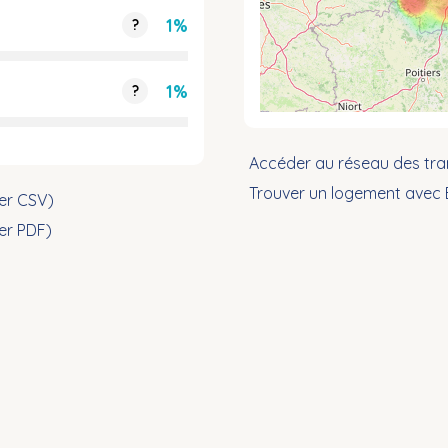
1%
?
1%
?
Accéder au réseau des tra
Trouver un logement avec
ier CSV)
ier PDF)